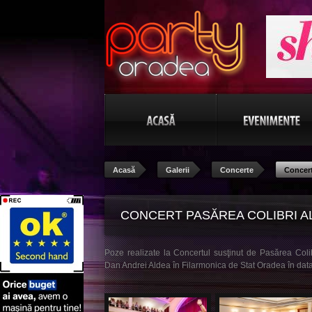
Acasă
Galerii
Concerte
Concert
CONCERT PASĂREA COLIBRI A
Poze realizate la Concertul susţinut de Pasărea Colibr
ALDEA
Dan Andrei Aldea în Filarmonica de Stat Oradea în dat