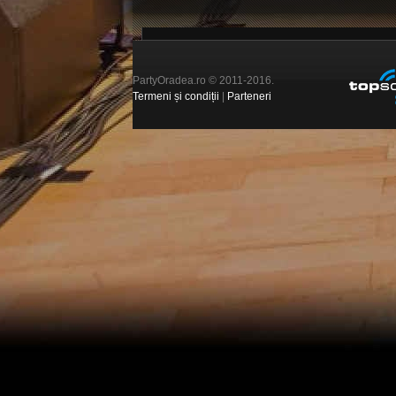
PartyOradea.ro © 2011-2016.
Termeni și condiții
|
Parteneri