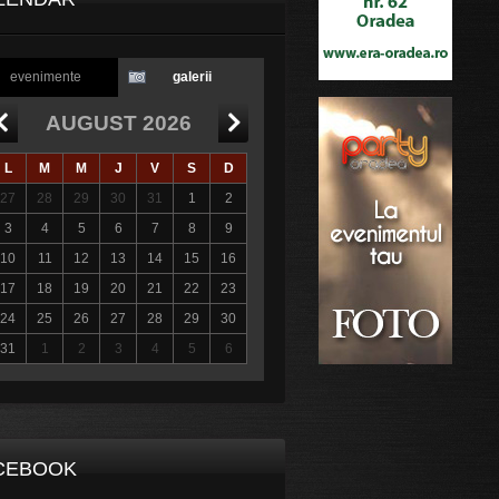
evenimente
galerii
AUGUST 2026
L
M
M
J
V
S
D
27
28
29
30
31
1
2
3
4
5
6
7
8
9
10
11
12
13
14
15
16
17
18
19
20
21
22
23
24
25
26
27
28
29
30
31
1
2
3
4
5
6
CEBOOK