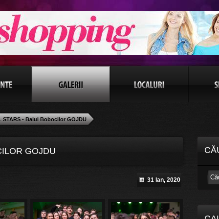
 STARS - Balul Bobocilor GOJDU
CĂ
CILOR GOJDU
31 Ian, 2020
CA