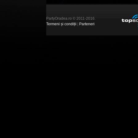
PartyOradea.ro © 2011-2016.
Termeni și condiții
|
Parteneri