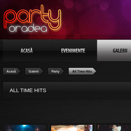
Acasă
Galerii
Party
All Time Hits
ALL TIME HITS