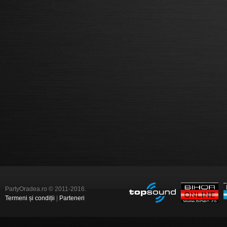
PartyOradea.ro © 2011-2016.
Termeni și condiții
|
Parteneri