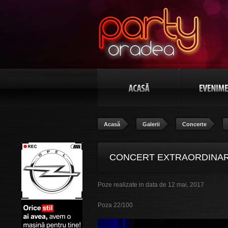
Acasă
Galerii
Concerte
CONCERT EXTRAORDINAR 
Poze realizate in data de 12 mai, 2017
BANAT", POZA 22/100
Poza 22/100