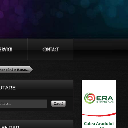
hor până-n Banat...
UTARE
Caută
LENDAR