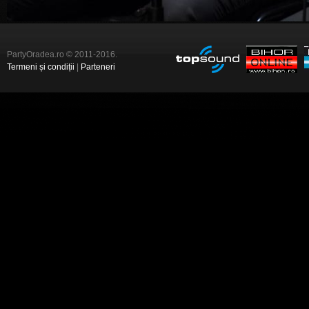
PartyOradea.ro © 2011-2016.
Termeni și condiții
|
Parteneri