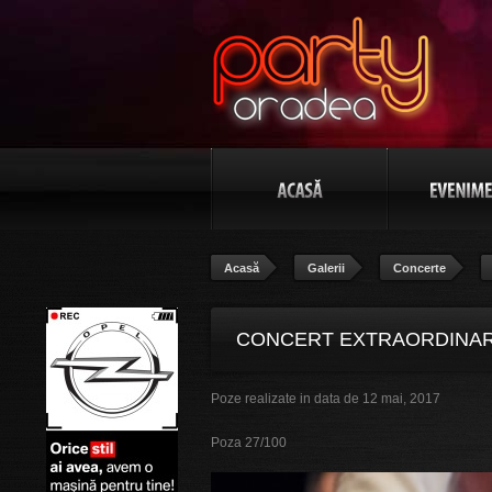
Acasă
Galerii
Concerte
CONCERT EXTRAORDINAR 
Poze realizate in data de 12 mai, 2017
BANAT", POZA 27/100
Poza 27/100