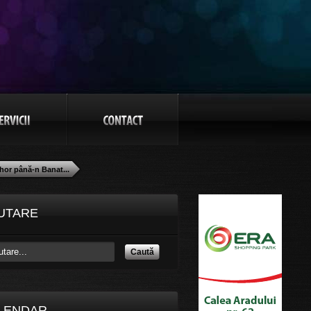
hor până-n Banat...
UTARE
Caută
LENDAR