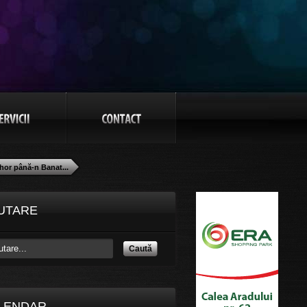
hor până-n Banat...
UTARE
Caută
LENDAR