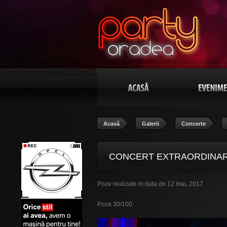
Acasă
Galerii
Concerte
CONCERT EXTRAORDINAR 
Poze realizate in data de 12 mai, 2017
BANAT", POZA 30/100
Poza 30/100