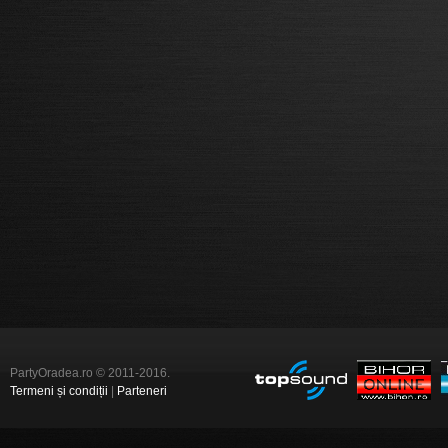
PartyOradea.ro © 2011-2016.
Termeni și condiții
|
Parteneri