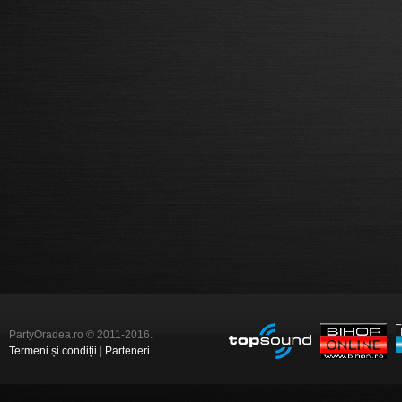
PartyOradea.ro © 2011-2016.
Termeni și condiții
|
Parteneri