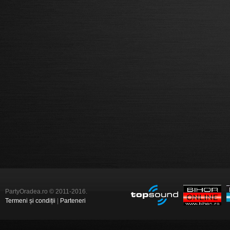
PartyOradea.ro © 2011-2016.
Termeni și condiții
|
Parteneri