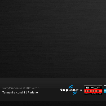
PartyOradea.ro © 2011-2016.
Termeni și condiții
|
Parteneri