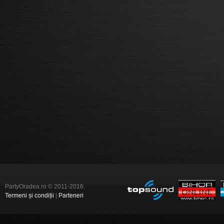
PartyOradea.ro © 2011-2016.
Termeni și condiții
|
Parteneri