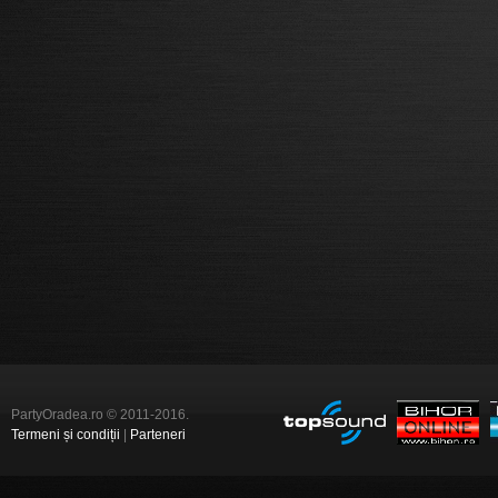
PartyOradea.ro © 2011-2016.
Termeni și condiții
|
Parteneri