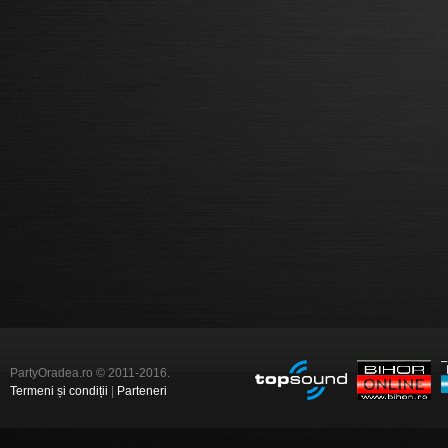
PartyOradea.ro © 2011-2016.
Termeni și condiții
|
Parteneri