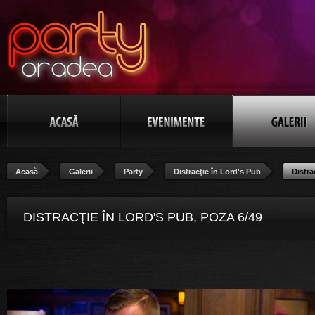
Acasă
Galerii
Party
Distracţie în Lord's Pub
Distra
DISTRACŢIE ÎN LORD'S PUB, POZA 6/49