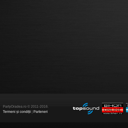
PartyOradea.ro © 2011-2016.
Termeni și condiții
|
Parteneri