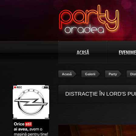
Acasă
Galerii
Party
Dis
DISTRACŢIE ÎN LORD'S PU