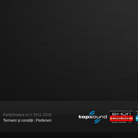
PartyOradea.ro © 2011-2016.
Termeni și condiții
|
Parteneri