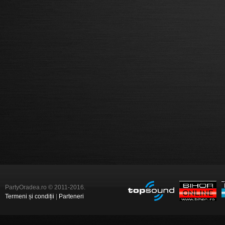
PartyOradea.ro © 2011-2016.
Termeni și condiții
|
Parteneri