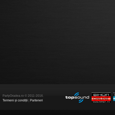
PartyOradea.ro © 2011-2016.
Termeni și condiții
|
Parteneri