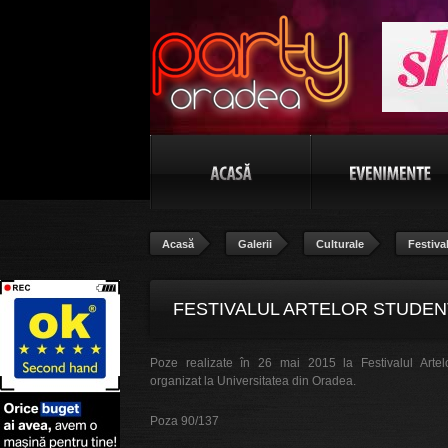
Acasă
Galerii
Culturale
Festiva
FESTIVALUL ARTELOR STUDENŢ
Poze realizate în 26 mai 2015 la Festivalul Artel
POZA 90/137
organizat la Universitatea din Oradea.
Poza 90/137