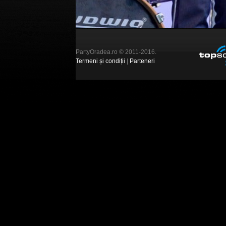
PartyOradea.ro © 2011-2016.
Termeni și condiții
|
Parteneri