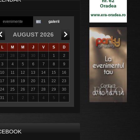
evenimente
galerii
AUGUST 2026
L
M
M
J
V
S
D
27
28
29
30
31
1
2
3
4
5
6
7
8
9
10
11
12
13
14
15
16
17
18
19
20
21
22
23
24
25
26
27
28
29
30
31
1
2
3
4
5
6
CEBOOK